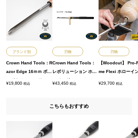
ブランド別
刃物
刃物
Crown Hand Tools：R
Crown Hand Tools：
【Woodcut】 Pro-F
azor Edge 16ｍｍ ボウ
レボリューション ホロ
me Flexi ホローイ
ルガウジ （ハンドル35
ーイング システム（12.
ツール
¥
19,800
¥
43,450
¥
29,700
税込
税込
税込
4mm）
7ｍｍシャフト）ハンド
ル付
こちらもおすすめ