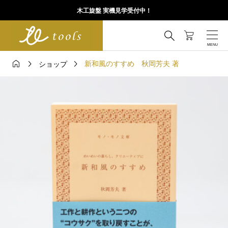
木工旋盤 実機見学受付中！




新和風のすすめ 秋岡芳夫 著
ショップ