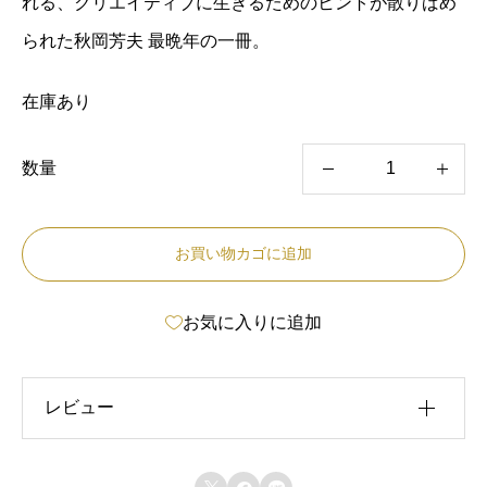
れる、クリエイティブに生きるためのヒントが散りばめ
られた秋岡芳夫 最晩年の一冊。
在庫あり
数量
新
和
お買い物カゴに追加
風
の
お気に入りに追加
す
す
め
レビュー
秋
レビュー投稿には、会員登録が必要です。