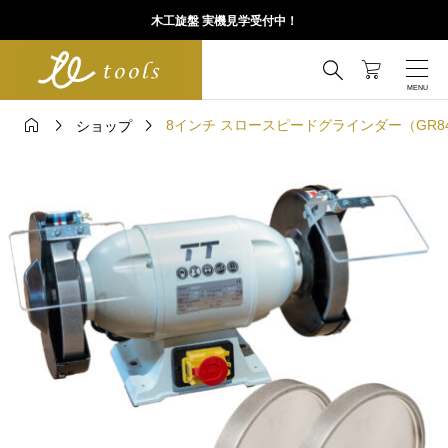
木工旋盤 実機見学受付中！




8インチ スロースピードグラインダー（GR84
ショップ