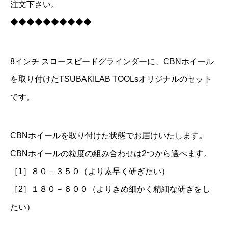
注文下さい。
ー
◆◆◆◆◆◆◆◆◆◆
（
G
R
8インチ スロースピードグラインダーに、CBNホイール
8
を取り付けたTSUBAKILAB TOOLsオリジナルのセット
4
です。
1
1
CBNホイールを取り付けた状態でお届けいたします。
）
CBNホイールの粒度の組み合わせは2つから選べます。
＋
C
［1］８０－３５０（より素早く研ぎたい）
B
［2］１８０－６００（よりきめ細かく精細な研ぎをし
N
たい）
セ