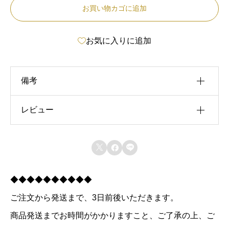
お買い物カゴに追加
ン
チ
お気に入りに追加
ス
ロ
ー
備考
ス
ピ
レビュー
種類
ー
８０－３５０, １８０－６００
レビュー投稿には、会員登録が必要です。
ド



会員登録する
グ
ラ
◆◆◆◆◆◆◆◆◆◆
イ
ご注文から発送まで、3日前後いただきます。
ン
商品発送までお時間がかかりますこと、ご了承の上、ご
ダ