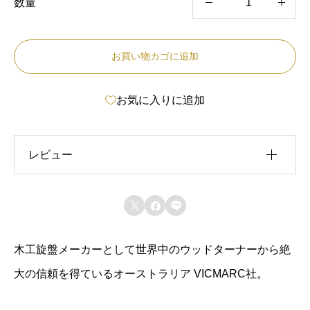
数量
V
I
お買い物カゴに追加
C
M
お気に入りに追加
A
R
C
レビュー
V
M
レビュー投稿には、会員登録が必要です。



1
会員登録する
0
木工旋盤メーカーとして世界中のウッドターナーから絶
0
大の信頼を得ているオーストラリア VICMARC社。
用
7