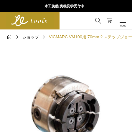
木工旋盤 実機見学受付中！




VICMARC VM100用 70mm２ステップジョ
ショップ