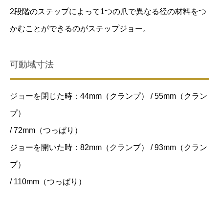
0
2段階のステップによって1つの爪で異なる径の材料をつ
m
かむことができるのがステップジョー。
m
２
可動域寸法
ス
テ
ジョーを閉じた時：44mm（クランプ） / 55mm（クラン
ッ
プ）
プ
/ 72mm（つっぱり）
ジ
ジョーを開いた時：82mm（クランプ） / 93mm（クラン
ョ
プ）
ー
個
/ 110mm（つっぱり）